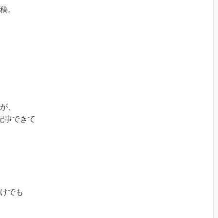
稿。
が、
記事できて
けでも