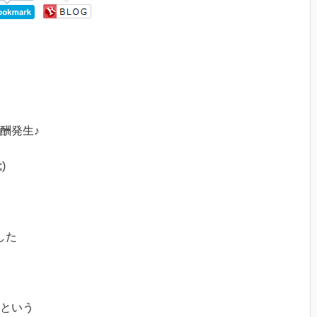
酬発生♪
)
した
という