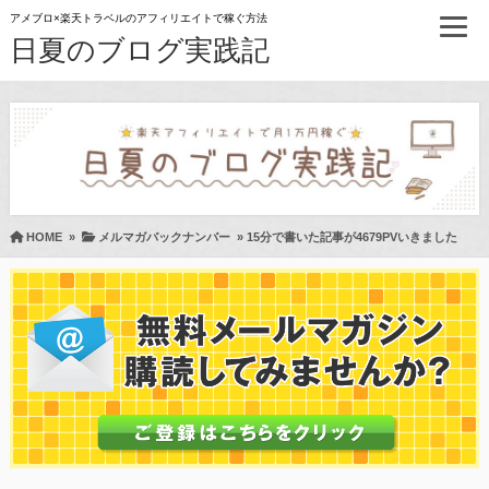
アメブロ×楽天トラベルのアフィリエイトで稼ぐ方法
日夏のブログ実践記
HOME
»
メルマガバックナンバー
»
15分で書いた記事が4679PVいきました