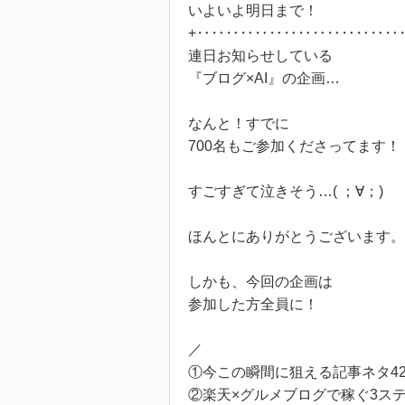
いよいよ明日まで！
+‥‥‥‥‥‥‥‥‥‥‥‥‥‥
連日お知らせしている
『ブログ×AI』の企画…
なんと！すでに
700名もご参加くださってます！
すごすぎて泣きそう…( ；∀；)
ほんとにありがとうございます。
しかも、今回の企画は
参加した方全員に！
／
①今この瞬間に狙える記事ネタ4
②楽天×グルメブログで稼ぐ3ス