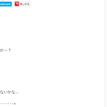
か～？
ないかな…
‥‥‥‥+