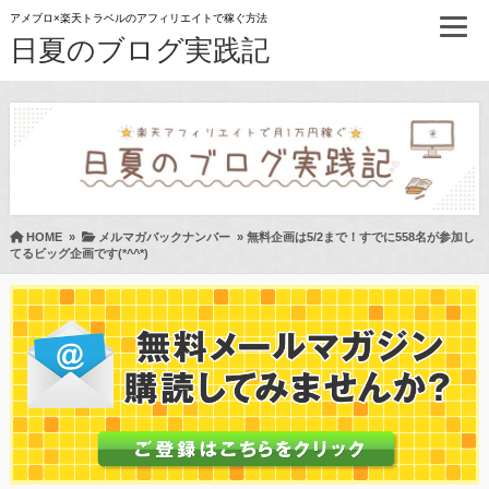
アメブロ×楽天トラベルのアフィリエイトで稼ぐ方法
日夏のブログ実践記
HOME
»
メルマガバックナンバー
»
無料企画は5/2まで！すでに558名が参加し
てるビッグ企画です(*^^*)