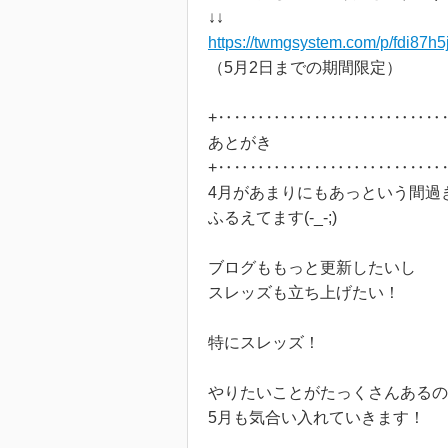
↓↓
https://twmgsystem.com/p/fdi87h5
（5月2日までの期間限定）
+‥‥‥‥‥‥‥‥‥‥‥‥‥‥
あとがき
+‥‥‥‥‥‥‥‥‥‥‥‥‥‥
4月があまりにもあっという間過
ふるえてます(-_-;)
ブログももっと更新したいし
スレッズも立ち上げたい！
特にスレッズ！
やりたいことがたっくさんあるの
5月も気合い入れていきます！