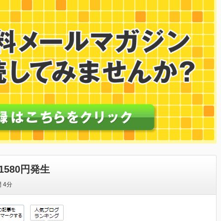
1580円発生
間
4分