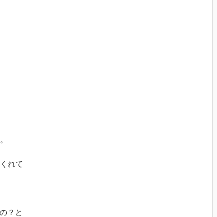
。
くれて
るの？と