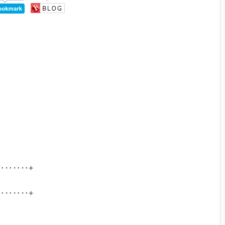
‥‥‥‥+
‥‥‥‥+